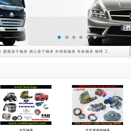
1
2
3
4
5
6
承
圆锥滚子轴承
调心滚子轴承
外球面轴承
非标轴承
钢球
工程机械配件
卡车轴承
汽车变速箱轴承