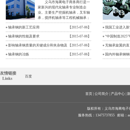
义乌市海蔺电子商务商行是一
家新兴的现代化轴承专业制造企
业。主要生产挖掘机轴承，叉车轴
承，搅拌机轴承等工程机械轴承；
方孔、六角……
轴承钢的新工艺应用
【2015-07-06】
我国工业进入新
长点
轴承钢的性能及要求
【2015-07-06】
“中国制造202
计划
影响轴承钢质量的关键成分和夹杂物及
【2015-07-06】
无轴承旋翼的直
其控制
得成功
轴承钢的冶炼
【2015-07-06】
国内外轴承钢钢
友情链接
百度
  Links
首页
 | 
公司简介
 | 
产品中心
 | 
版权所有：
义乌市海蔺电子
服务热线：13475737855 邮箱：ad