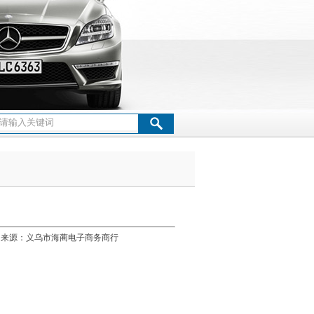
关节轴承
轧机轴承
单向轴承
滚针轴承
万向球
[3522] 来源：义乌市海蔺电子商务商行