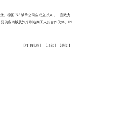
伦堡。德国INA轴承公司自成立以来，一直致力
要供应商以及汽车制造商工人的合作伙伴。IN
【
打印此页
】 【
顶部
】【
关闭
】