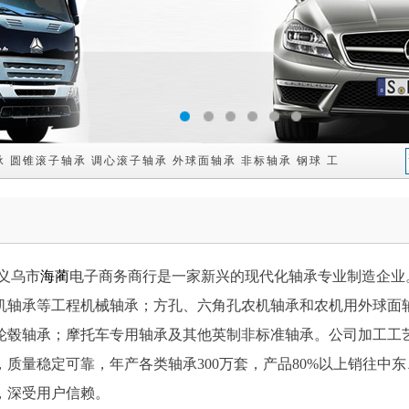
1
2
3
4
5
6
承
圆锥滚子轴承
调心滚子轴承
外球面轴承
非标轴承
钢球
工程机械配件
乌市
海蔺
电子商务商行是一家新兴的现代化轴承专业制造企业
机轴承等工程机械轴承；方孔、六角孔农机轴承和农机用外球面
轮毂轴承；摩托车专用轴承及其他英制非标准轴承。公司加工工
，质量稳定可靠，年产各类轴承300万套，产品80%以上销往中
，深受用户信赖。