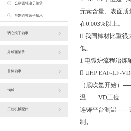
公制圆锥滚子轴承
元素含量、表面质
英制圆锥滚子轴承
在0.003%以上。
调心滚子轴承
 我国棒材比重
低。
外球面轴承
1 电弧炉流程冶炼
非标轴承
 UHP EAF-
（底吹氩开始）—
钢球
温——VD工位—
连铸平台测温——
工程机械配件
制。