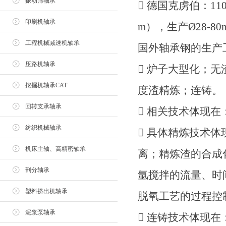
振动筛轴承
 德国克虏伯：110
印刷机轴承
m），生产Ø28-8
工程机械减速机轴承
国外轴承钢的生产
压路机轴承
 炉子大型化；
挖掘机轴承CAT
度渣精炼；连铸。
回转支承轴承
 相关技术体现
纺织机械轴承
 具体精炼技术
机床主轴、高精密轴承
离；精炼渣的合成
剖分轴承
氩搅拌的流量、时
塑料挤出机轴承
脱氧工艺的过程控
泥浆泵轴承
 连铸技术体现