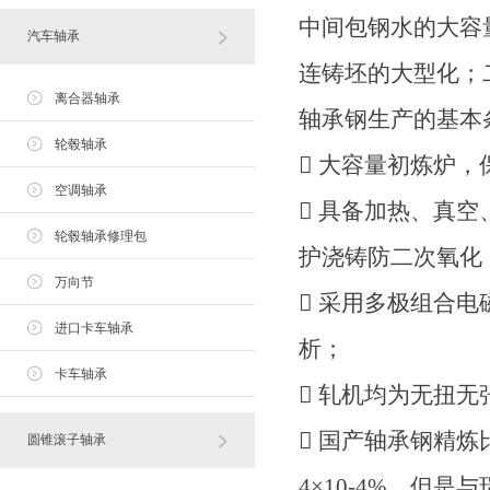
中间包钢水的大容
汽车轴承
连铸坯的大型化；
离合器轴承
轴承钢生产的基本
轮毂轴承
 大容量初炼炉
空调轴承
 具备加热、真
轮毂轴承修理包
护浇铸防二次氧化
万向节
 采用多极组合
进口卡车轴承
析；
卡车轴承
 轧机均为无扭
 国产轴承钢精炼
圆锥滚子轴承
4×10-4%，但