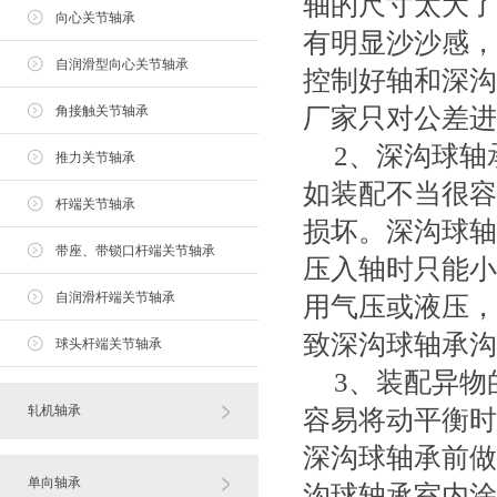
轴的尺寸太大了
向心关节轴承
有明显沙沙感，
自润滑型向心关节轴承
控制好轴和深沟
角接触关节轴承
厂家只对公差进
2、深沟球轴
推力关节轴承
如装配不当很容
杆端关节轴承
损坏。深沟球轴
带座、带锁口杆端关节轴承
压入轴时只能小
自润滑杆端关节轴承
用气压或液压，
致深沟球轴承沟
球头杆端关节轴承
3、装配异物
轧机轴承
容易将动平衡时
深沟球轴承前做
单向轴承
沟球轴承室内涂