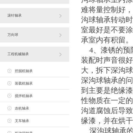
难将量控制好，
滚针轴承
沟球轴承转动时
室最好是不要涂
万向球
承室内有积留。
4、漆锈的预
工程机械轴承
装配时声音很好
大，拆下深沟球
挖掘机轴承
深沟球轴承的问
装载机轴承
到主要是绝缘漆
搅拌机轴承
性物质在一定的
农机轴承
沟道腐蚀后导致
缘漆，并在烘干
叉车轴承
深沟球轴承