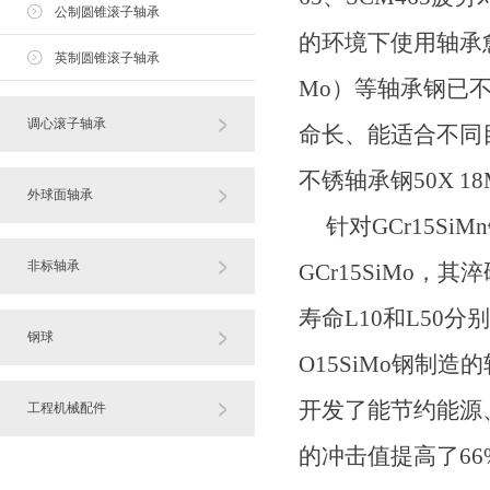
公制圆锥滚子轴承
的环境下使用轴承愈来
英制圆锥滚子轴承
Mo）等轴承钢已
调心滚子轴承
命长、能适合不同
不锈轴承钢50X 
外球面轴承
针对GCr15Si
非标轴承
GCr15SiMo，其
寿命L10和L50分
钢球
O15SiMo钢制造
开发了能节约能源、
工程机械配件
的冲击值提高了66