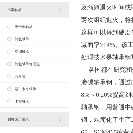
及缩短退火时间或
汽车轴承
两次组织退火，将拉
离合器轴承
这样可以得到硬度
轮毂轴承
减面率≥14%。该
空调轴承
处理技术是轴承钢
轮毂轴承修理包
各国都在研究和开
万向节
渗碳轴承钢，通过
进口卡车轴承
8%～0.20%提高
卡车轴承
轴承钢，用普通中
钢，既简化了生产
圆锥滚子轴承
65、SCM465疲