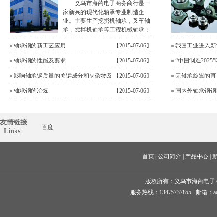
义乌市海蔺电子商务商行是一
家新兴的现代化轴承专业制造企
业。主要生产挖掘机轴承，叉车轴
承，搅拌机轴承等工程机械轴承；
方孔、六角……
轴承钢的新工艺应用
【2015-07-06】
我国工业进入新
长点
轴承钢的性能及要求
【2015-07-06】
“中国制造202
计划
影响轴承钢质量的关键成分和夹杂物及
【2015-07-06】
无轴承旋翼的直
其控制
得成功
轴承钢的冶炼
【2015-07-06】
国内外轴承钢钢
友情链接
百度
  Links
首页
 | 
公司简介
 | 
产品中心
 | 
版权所有：
义乌市海蔺电子
服务热线：13475737855 邮箱：ad